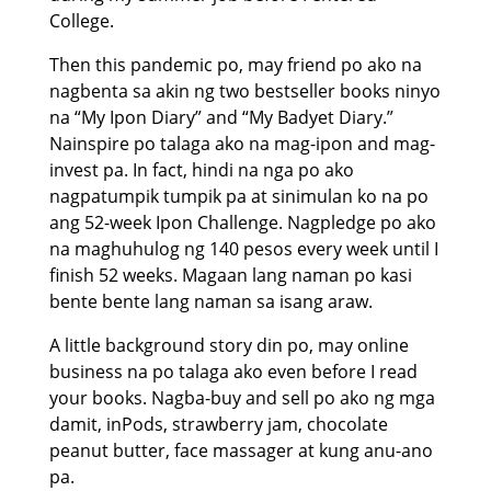
College.
Then this pandemic po, may friend po ako na
nagbenta sa akin ng two bestseller books ninyo
na “My Ipon Diary” and “My Badyet Diary.”
Nainspire po talaga ako na mag-ipon and mag-
invest pa. In fact, hindi na nga po ako
nagpatumpik tumpik pa at sinimulan ko na po
ang 52-week Ipon Challenge. Nagpledge po ako
na maghuhulog ng 140 pesos every week until I
finish 52 weeks. Magaan lang naman po kasi
bente bente lang naman sa isang araw.
A little background story din po, may online
business na po talaga ako even before I read
your books. Nagba-buy and sell po ako ng mga
damit, inPods, strawberry jam, chocolate
peanut butter, face massager at kung anu-ano
pa.