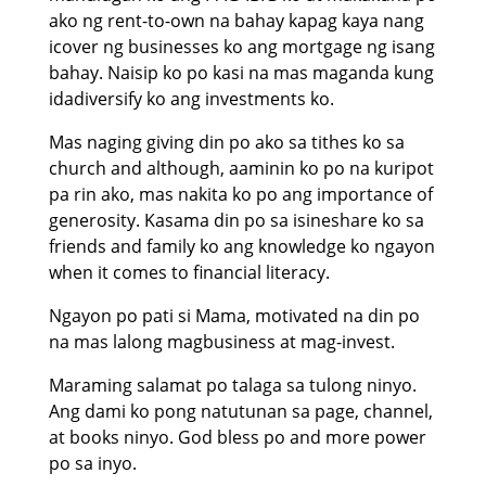
ako ng rent-to-own na bahay kapag kaya nang
icover ng businesses ko ang mortgage ng isang
bahay. Naisip ko po kasi na mas maganda kung
idadiversify ko ang investments ko.
Mas naging giving din po ako sa tithes ko sa
church and although, aaminin ko po na kuripot
pa rin ako, mas nakita ko po ang importance of
generosity. Kasama din po sa isineshare ko sa
friends and family ko ang knowledge ko ngayon
when it comes to financial literacy.
Ngayon po pati si Mama, motivated na din po
na mas lalong magbusiness at mag-invest.
Maraming salamat po talaga sa tulong ninyo.
Ang dami ko pong natutunan sa page, channel,
at books ninyo. God bless po and more power
po sa inyo.