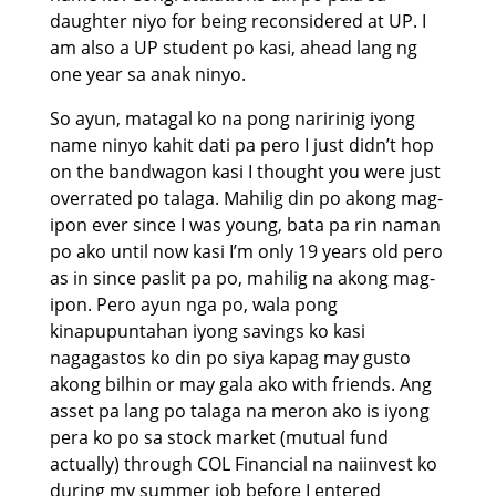
daughter niyo for being reconsidered at UP. I
am also a UP student po kasi, ahead lang ng
one year sa anak ninyo.
So ayun, matagal ko na pong naririnig iyong
name ninyo kahit dati pa pero I just didn’t hop
on the bandwagon kasi I thought you were just
overrated po talaga. Mahilig din po akong mag-
ipon ever since I was young, bata pa rin naman
po ako until now kasi I’m only 19 years old pero
as in since paslit pa po, mahilig na akong mag-
ipon. Pero ayun nga po, wala pong
kinapupuntahan iyong savings ko kasi
nagagastos ko din po siya kapag may gusto
akong bilhin or may gala ako with friends. Ang
asset pa lang po talaga na meron ako is iyong
pera ko po sa stock market (mutual fund
actually) through COL Financial na naiinvest ko
during my summer job before I entered