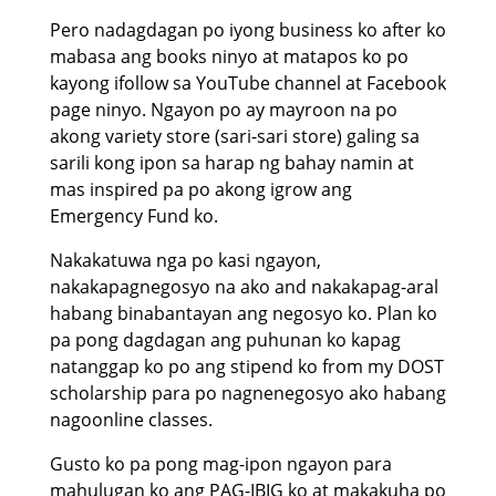
Pero nadagdagan po iyong business ko after ko
mabasa ang books ninyo at matapos ko po
kayong ifollow sa YouTube channel at Facebook
page ninyo. Ngayon po ay mayroon na po
akong variety store (sari-sari store) galing sa
sarili kong ipon sa harap ng bahay namin at
mas inspired pa po akong igrow ang
Emergency Fund ko.
Nakakatuwa nga po kasi ngayon,
nakakapagnegosyo na ako and nakakapag-aral
habang binabantayan ang negosyo ko. Plan ko
pa pong dagdagan ang puhunan ko kapag
natanggap ko po ang stipend ko from my DOST
scholarship para po nagnenegosyo ako habang
nagoonline classes.
Gusto ko pa pong mag-ipon ngayon para
mahulugan ko ang PAG-IBIG ko at makakuha po