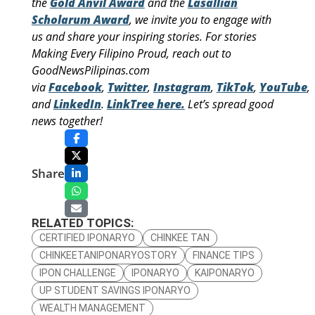
the
Gold Anvil Award
and the
Lasallian
Scholarum Award
, we invite you to engage with
us and share your inspiring stories. For stories
Making Every Filipino Proud, reach out to
GoodNewsPilipinas.com
via
Facebook
,
Twitter
,
Instagram
,
TikTok
,
YouTube
,
and
LinkedIn
.
LinkTree here.
Let’s spread good
news together!
Share
RELATED TOPICS:
CERTIFIED IPONARYO
CHINKEE TAN
CHINKEETANIPONARYOSTORY
FINANCE TIPS
IPON CHALLENGE
IPONARYO
KAIPONARYO
UP STUDENT SAVINGS IPONARYO
WEALTH MANAGEMENT