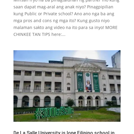
saan dapat mag-aral ang anak niyo? Pinagpipilian
kung Public or Private school? Ano ano nga ba ang
mga pros and cons ng mga ito? Kung gusto niyo
malaman sakto ang video na ito para sa inyo! MORE
CHINKEE TAN TIPS here:...
De La Salle University is lone Filipino school in