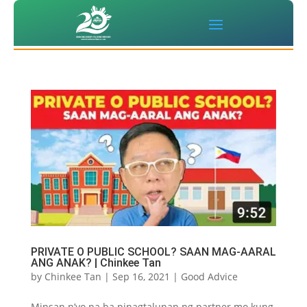
PRIVATE O PUBLIC SCHOOL? SAAN MAG-AARAL
ANG ANAK? | Chinkee Tan
by
Chinkee Tan
|
Sep 16, 2021
|
Good Advice
Minsan n’yo na ba pinagtalunan ng partner mo kung